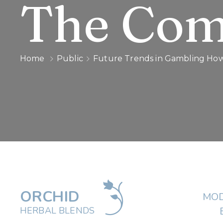
The Com
Home
Public
Future Trends in Gambling How 
ORCHID
MOD
HERBAL BLENDS