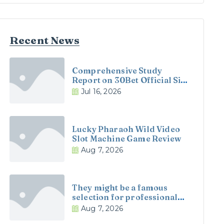
Recent News
Comprehensive Study
Report on 30Bet Official Site
and 30Bet Casino in the UK
Jul 16, 2026
Lucky Pharaoh Wild Video
Slot Machine Game Review
Aug 7, 2026
They might be a famous
selection for professionals
with a big money, because
Aug 7, 2026
they manage having highest