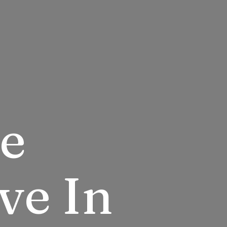
e
ve In