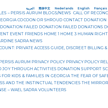
العربية
简体中文
Nederlands
English
Français
ES – PERSIS AURUM
BLOGS/NEWS
CALL OF RECONC
GEORGIA
COCOON OR SHROUD
CONTACT
DONATION
DONATION FAILED
DONATION FAILED
DONATIONS
D
VENT
EVENT
FRIENDS
HOME 1
HOME 3
HUMAN RIGHT
RDINE SADRA
NEWS
OUNT: PRIVATE ACCESS GUIDE, DISCREET BILLING
PERSIS AURUM
PRIVACY POLICY
PRIVACY POLICY
REL
 JOY THROUGH ACTIVITIES DONATION
SUPPORT SC
FOR KIDS & FAMILIES IN GEORGIA
THE FEAR OF SAF
S AND THE INSTINCTUAL TENDENCIES
THE MIRRO
NSE – WAEL SADRA
VOLUNTEERS