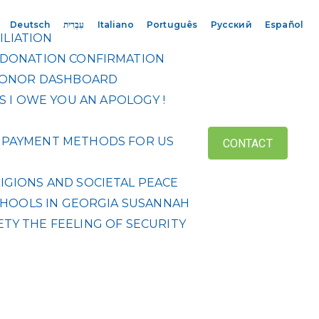
Deutsch
עִבְרִית
Italiano
Português
Русский
Español
ILIATION
DONATION CONFIRMATION
ONOR DASHBOARD
S
I OWE YOU AN APOLOGY !
 & PAYMENT METHODS FOR US
CONTACT
IGIONS AND SOCIETAL PEACE
HOOLS IN GEORGIA
SUSANNAH
ETY
THE FEELING OF SECURITY
R