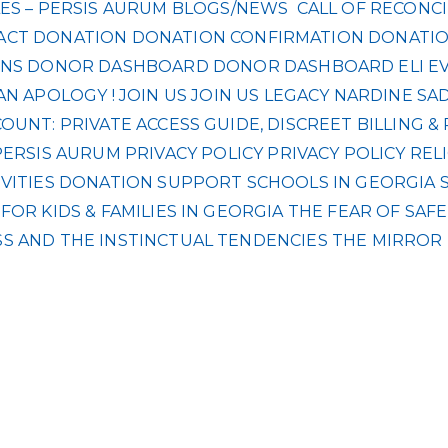
ES – PERSIS AURUM
BLOGS/NEWS
CALL OF RECONCI
ACT
DONATION
DONATION CONFIRMATION
DONATIO
NS
DONOR DASHBOARD
DONOR DASHBOARD
ELI
E
AN APOLOGY !
JOIN US
JOIN US
LEGACY
NARDINE SA
UNT: PRIVATE ACCESS GUIDE, DISCREET BILLING 
PERSIS AURUM
PRIVACY POLICY
PRIVACY POLICY
REL
VITIES DONATION
SUPPORT SCHOOLS IN GEORGIA
OR KIDS & FAMILIES IN GEORGIA
THE FEAR OF SAF
S AND THE INSTINCTUAL TENDENCIES
THE MIRROR