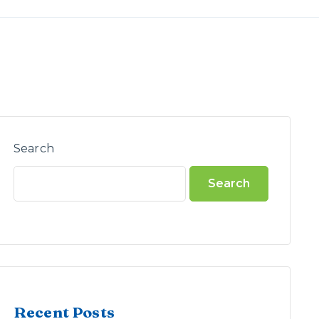
Search
Search
Recent Posts