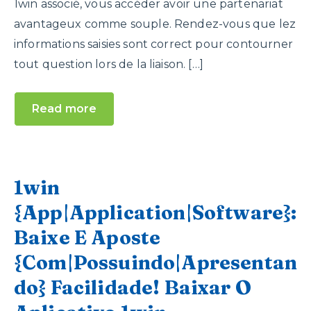
1win associé, vous accéder avoir une partenariat
avantageux comme souple. Rendez-vous que lez
informations saisies sont correct pour contourner
tout question lors de la liaison. […]
Read more
1win
{App|Application|Software}:
Baixe E Aposte
{Com|Possuindo|Apresentan
do} Facilidade! Baixar O