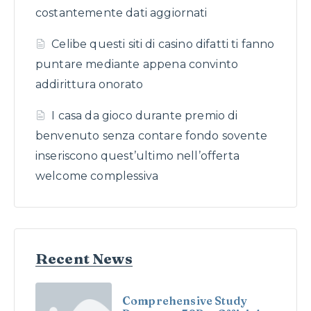
costantemente dati aggiornati
Celibe questi siti di casino difatti ti fanno
puntare mediante appena convinto
addirittura onorato
I casa da gioco durante premio di
benvenuto senza contare fondo sovente
inseriscono quest’ultimo nell’offerta
welcome complessiva
Recent News
Comprehensive Study