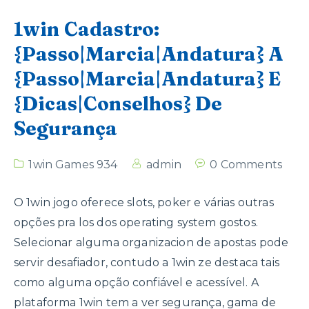
1win Cadastro:
{Passo|Marcia|Andatura} A
{Passo|Marcia|Andatura} E
{Dicas|Conselhos} De
Segurança
1win Games 934
admin
0 Comments
O 1win jogo oferece slots, poker e várias outras
opções pra los dos operating system gostos.
Selecionar alguma organizacion de apostas pode
servir desafiador, contudo a 1win ze destaca tais
como alguma opção confiável e acessível. A
plataforma 1win tem a ver segurança, gama de