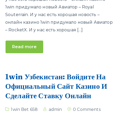
1win придумало новый Авиатор – Royal
Souterrain. И у нас есть хорошая новость –
онлайн казино 1win придумало новый Авиатор
– RocketX. И у нас есть хорошая […]
Read more
1win Узбекистан: Войдите На
Официальный Сайт Казино И
Сделайте Ставку Онлайн
1win Bet 658
admin
0 Comments