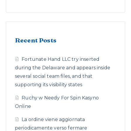
Recent Posts
Fortunate Hand LLC try inserted
during the Delaware and appears inside
several social team files, and that
supporting its visibility states
Ruchy w Needy For Spin Kasyno
Online
La ordine viene aggiornata
periodicamente verso fermare