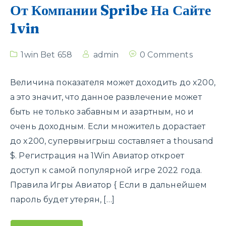
От Компании Spribe На Сайте
1vin
1win Bet 658
admin
0 Comments
Величина показателя может доходить до x200,
а это значит, что данное развлечение может
быть не только забавным и азартным, но и
очень доходным. Если множитель дорастает
до x200, супервыигрыш составляет a thousand
$. Регистрация на 1Win Авиатор откроет
доступ к самой популярной игре 2022 года.
Правила Игры Авиатор { Если в дальнейшем
пароль будет утерян, […]