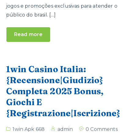
jogos e promoções exclusivas para atender o
público do brasil. […]
Read more
1win Casino Italia:
{Recensione|Giudizio}
Completa 2025 Bonus,
Giochi E
{Registrazione|Iscrizione}
1win Apk 668
admin
0 Comments