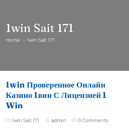
1win Sait 171
Home
1win Sait 171
1win Проверенное Онлайн
Казино 1вин С Лицензией 1
Win
1win Sait 171
admin
0 Comments