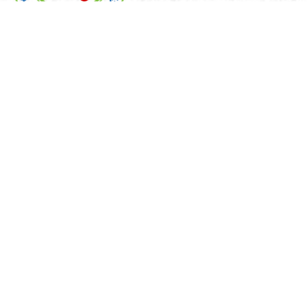
EXPLORE
Home
Our Mission
Confrontation
Event/News
Our Rights
Friends
Contact