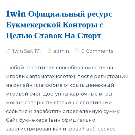
1win Официальный ресурс
Букмекерской Конторы с
Целью Ставок На Спорт
1win Sait 171
admin
0 Comments
Любой посетитель способен поиграть на
игровых автоматах (слотах), после регистрации
на онлайн платформе открыть денежный
игровой счет. Доступны карточные игры,
можно совершать ставки на спортивные
события и заработать определенную сумму.
Сайт букмекера 1вин официально
зарегистрирован как игровой веб-ресурс,