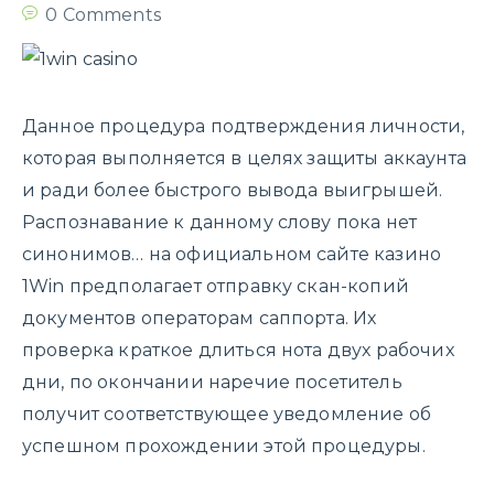
0 Comments
Данное процедура подтверждения личности,
которая выполняется в целях защиты аккаунта
и ради более быстрого вывода выигрышей.
Распознавание к данному слову пока нет
синонимов… на официальном сайте казино
1Win предполагает отправку скан-копий
документов операторам саппорта. Их
проверка краткое длиться нота двух рабочих
дни, по окончании наречие посетитель
получит соответствующее уведомление об
успешном прохождении этой процедуры.