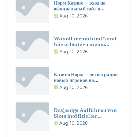
Норм Казино — вход на
официальный сайт и
регистрация
Aug 10, 2026
Wo soll freund und feind
fair erläutern meine
wenigkeit Testberichte mit
Aug 10, 2026
echte En bloc Spielbank
Erfahrungen? � hitnspin
Казино Норм — регистрация
новых игроков на
официальном сайте
Aug 10, 2026
Dasjenige Aufführen von
Slots inoffizieller
mitarbeiter Spielsalon sei
Aug 10, 2026
in Anno nach Inoffizieller
mitarbeiter jahre