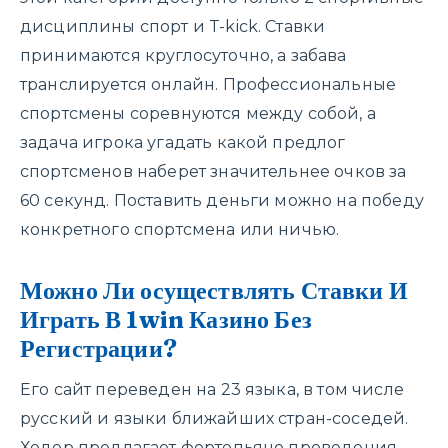
дисциплины спорт и T-kick. Ставки
принимаются круглосуточно, а забава
транслируется онлайн. Профессиональные
спортсмены соревнуются между собой, а
задача игрока угадать какой предлог
спортсменов наберет значительнее очков за
60 секунд. Поставить деньги можно на победу
конкретного спортсмена или ничью.
Можно Ли осуществлять Ставки И
Играть В 1win Казино Без
Регистрации?
Его сайт переведен на 23 языка, в том числе
русский и языки ближайших стран-соседей.
Хедер предлагает фортепьяно проведения