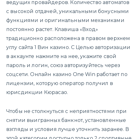
ведущих провайдеров. Количество автоматов
с высокой отдачей, уникальными бонусными
функциями и оригинальными механиками
постоянно растет. Клавиша «Вход»
традиционно расположена в правом верхнем
углу сайта 1 Вин казино. С Целью авторизации
в аккаунте нажмите на нее, укажите свой
пароль и логин, союз авторизуйтесь через
соцсети. Онлайн казино One Win работает по
лицензии, которую оператор получил в
юрисдикции Кюрасао.
Чтобы не столкнуться с неприятностями при
снятии выигранных банкнот, установленные
взгляды и условия лучше уточнить заранее. В
этой категории доступно только 2 спортивные