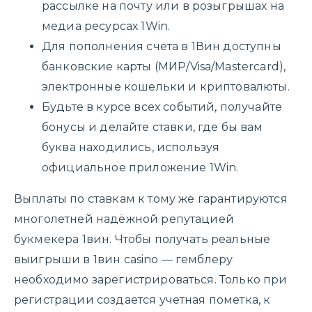
рассылке на почту или в розыгрышах на
медиа ресурсах 1Win.
Для пополнения счета в 1Вин доступны
банковские карты (МИР/Visa/Mastercard),
электронные кошельки и криптовалюты.
Будьте в курсе всех событий, получайте
бонусы и делайте ставки, где бы вам
буква находились, используя
официальное приложение 1Win.
Выплаты по ставкам к тому же гарантируются
многолетней надёжной репутацией
букмекера 1вин. Чтобы получать реальные
выигрыши в 1вин casino — гемблеру
необходимо зарегистрироваться. Только при
регистрации создается учетная пометка, к