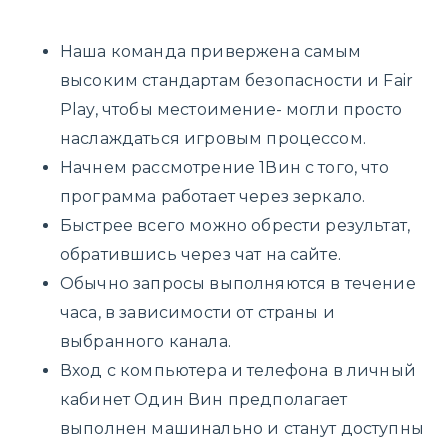
Наша команда привержена самым
высоким стандартам безопасности и Fair
Play, чтобы местоимение- могли просто
наслаждаться игровым процессом.
Начнем рассмотрение 1Вин с того, что
программа работает через зеркало.
Быстрее всего можно обрести результат,
обратившись через чат на сайте.
Обычно запросы выполняются в течение
часа, в зависимости от страны и
выбранного канала.
Вход с компьютера и телефона в личный
кабинет Один Вин предполагает
выполнен машинально и станут доступны