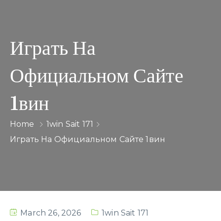
Играть На
Официальном Сайте
1вин
Home
1win Sait 171
Играть На Официальном Сайте 1вин
March 26, 2026
1win Sait 171