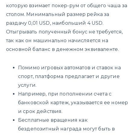
которую взимает покер-рум от общего чаша за
столом. Минимальный размер рейка за
раздачу 0,01 USD, наибольший 4 USD.
Отыгрывать полученный бонус не требуется,
так как он машинально начисляется на
основной баланс в денежном эквиваленте.
Помимо игровых автоматов и ставок на
спорт, платформа предлагает и другие
услуги.
Например, при пополнении счета с
банковской картеж, указывается ее номер
и срок действия.
Бесплатные вращения как
бездепозитный награда могут быть в