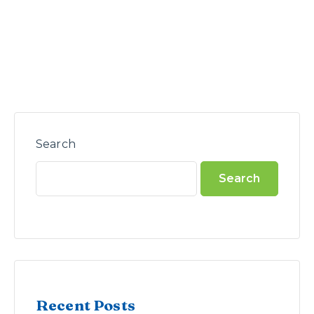
Search
Search
Recent Posts