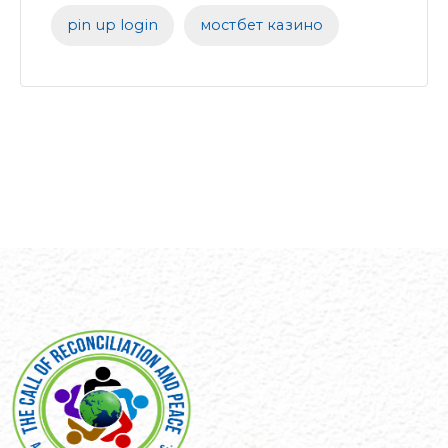
pin up login
мостбет казино