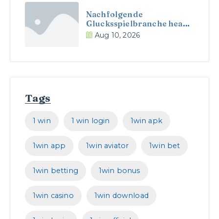
ausnahmslos beliebter
Nachfolgende
Glucksspielbranche head
wear einander event inside
Aug 10, 2026
ein Mitte unser
Gesellschaft probat
Tags
1 win
1 win login
1win apk
1win app
1win aviator
1win bet
1win betting
1win bonus
1win casino
1win download