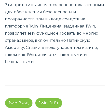
Эти принципы являются основополагающими
для обеспечения безопасности и
прозрачности при выводе средств на
платформе 1win. Лицензия, выданная 1Win,
позволяет ему функционировать во многих
странах мира, включительно Латинскую
Америку. Ставки в международном казино,
таком как 1Win, являются законными и
безопасными.
1win Вход
1win Сайт