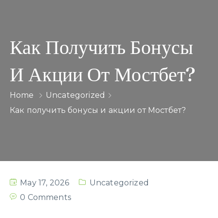
Как Получить Бонусы
И Акции От Мостбет?
Home
Uncategorized
Как получить бонусы и акции от Мостбет?
May 17, 2026
Uncategorized
0 Comments