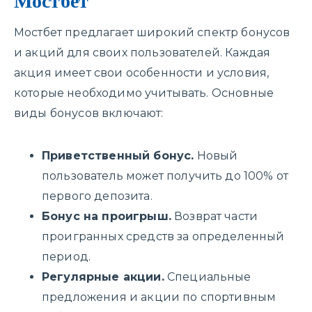
Мостбет
Мостбет предлагает широкий спектр бонусов
и акций для своих пользователей. Каждая
акция имеет свои особенности и условия,
которые необходимо учитывать. Основные
виды бонусов включают:
Приветственный бонус.
Новый
пользователь может получить до 100% от
первого депозита.
Бонус на проигрыш.
Возврат части
проигранных средств за определенный
период.
Регулярные акции.
Специальные
предложения и акции по спортивным