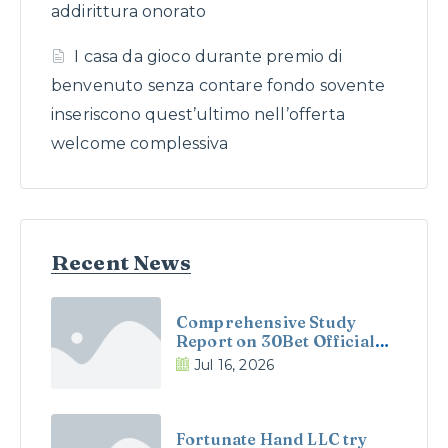
addirittura onorato
I casa da gioco durante premio di
benvenuto senza contare fondo sovente
inseriscono quest’ultimo nell’offerta
welcome complessiva
Recent News
Comprehensive Study
Report on 30Bet Official
Site and 30Bet Casino in
Jul 16, 2026
the UK
Fortunate Hand LLC try