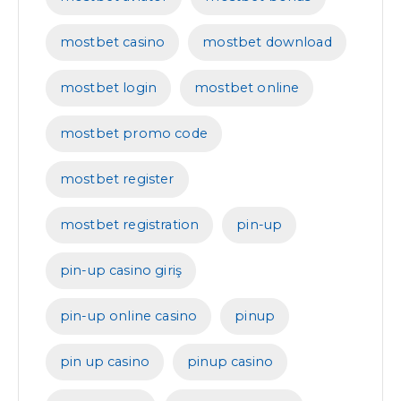
mostbet casino
mostbet download
mostbet login
mostbet online
mostbet promo code
mostbet register
mostbet registration
pin-up
pin-up casino giriş
pin-up online casino
pinup
pin up casino
pinup casino