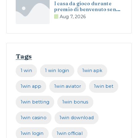
I casa da gioco durante
premio di benvenuto senza
contare fondo sovente
Aug 7, 2026
inseriscono quest’ultimo
nell’offerta welcome
complessiva
Tags
1 win
1 win login
1win apk
1win app
1win aviator
1win bet
1win betting
1win bonus
1win casino
1win download
1win login
1win official