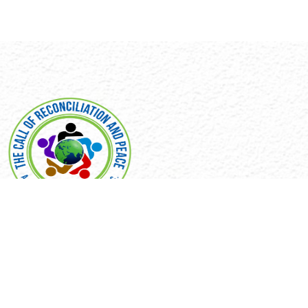
EXPLORE
Home