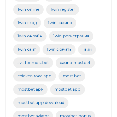
1win online
1win register
1win вход
1win казино
1win онлайн
1win регистрация
1win сайт
1win скачать
1вин
aviator mostbet
casino mostbet
chicken road app
most bet
mostbet apk
mostbet app
mostbet app download
mostbet aviator
mostbet bonus