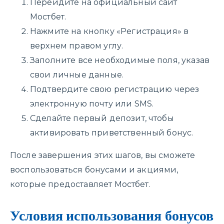
Перейдите на официальный сайт
Мостбет.
Нажмите на кнопку «Регистрация» в
верхнем правом углу.
Заполните все необходимые поля, указав
свои личные данные.
Подтвердите свою регистрацию через
электронную почту или SMS.
Сделайте первый депозит, чтобы
активировать приветственный бонус.
После завершения этих шагов, вы сможете
воспользоваться бонусами и акциями,
которые предоставляет Мостбет.
Условия использования бонусов