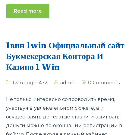
Read more
1вин 1win Официальный сайт ️
Букмекерская Контора И
Казино 1 Win
1win Login 472
admin
0 Comments
Не только интересно сопроводить время,
участвуя в увлекательном сюжете, а и
осуществлять денежные ставки и выиграть
деньги можно по окончании регистрации в
бк 1win. После входа в личный кабинет