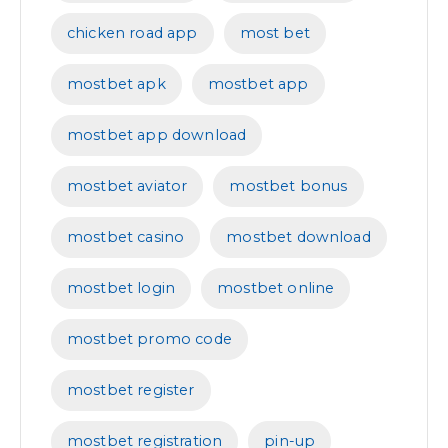
chicken road app
most bet
mostbet apk
mostbet app
mostbet app download
mostbet aviator
mostbet bonus
mostbet casino
mostbet download
mostbet login
mostbet online
mostbet promo code
mostbet register
mostbet registration
pin-up