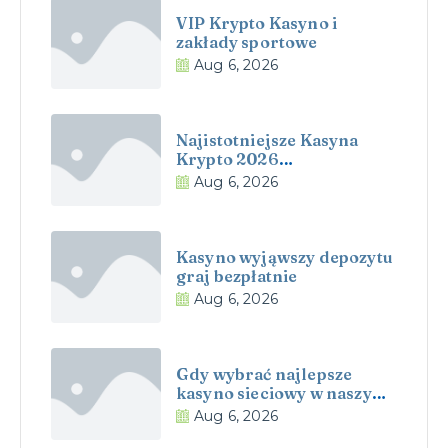
VIP Krypto Kasyno i
zakłady sportowe
Aug 6, 2026
Najistotniejsze Kasyna
Krypto 2026
Zaktualizowano 9 czerwca
Aug 6, 2026
2026
Kasyno wyjąwszy depozytu
graj bezpłatnie
Aug 6, 2026
Gdy wybrać najlepsze
kasyno sieciowy w naszym
kraju? Cały przewodnik
Aug 6, 2026
Authentic Nature