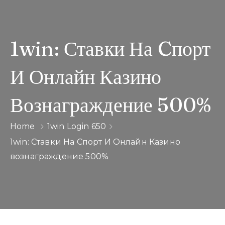
1win: Ставки На Cпорт
И Онлайн Казино
Вознаграждение 500%
Home
1win Login 650
1win: Ставки На Cпорт И Онлайн Казино
вознаграждение 500%