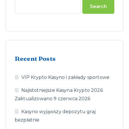
Search
Recent Posts
VIP Krypto Kasyno i zakłady sportowe
Najistotniejsze Kasyna Krypto 2026
Zaktualizowano 9 czerwca 2026
Kasyno wyjąwszy depozytu graj
bezpłatnie