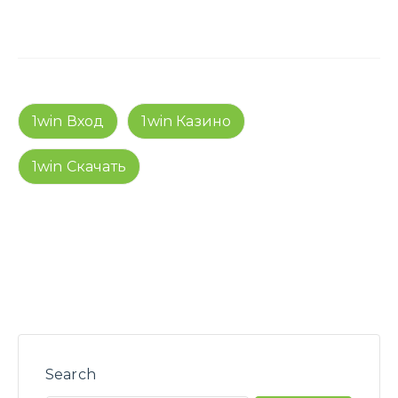
1win Вход
1win Казино
1win Скачать
Search