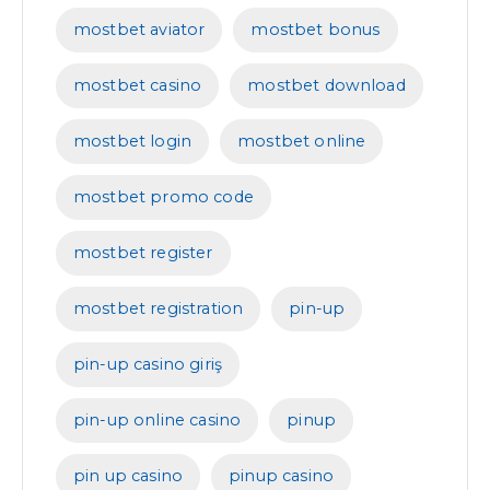
mostbet aviator
mostbet bonus
mostbet casino
mostbet download
mostbet login
mostbet online
mostbet promo code
mostbet register
mostbet registration
pin-up
pin-up casino giriş
pin-up online casino
pinup
pin up casino
pinup casino