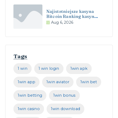
Experiences in Patagonia
Najistotniejsze kasyna
Bitcoin Ranking kasyn
wraz z BTC 2026
Aug 6, 2026
Tags
1 win
1 win login
1win apk
1win app
1win aviator
1win bet
1win betting
1win bonus
1win casino
1win download