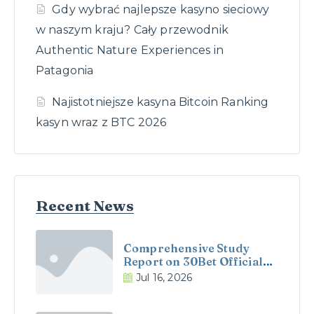
Gdy wybrać najlepsze kasyno sieciowy
w naszym kraju? Cały przewodnik
Authentic Nature Experiences in
Patagonia
Najistotniejsze kasyna Bitcoin Ranking
kasyn wraz z BTC 2026
Recent News
Comprehensive Study
Report on 30Bet Official
Site and 30Bet Casino in
Jul 16, 2026
the UK